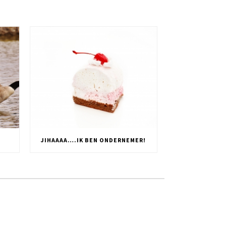
JIHAAAA….IK BEN ONDERNEMER!