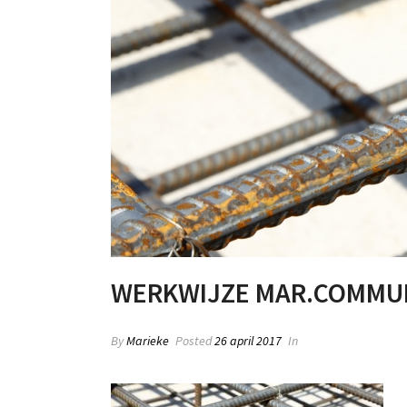
WERKWIJZE MAR.COMMUN
By
Marieke
Posted
26 april 2017
In