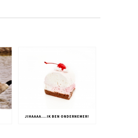
JIHAAAA….IK BEN ONDERNEMER!