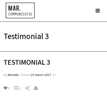
Testimonial 3
HOME
»
TESTIMONIAL 3
TESTIMONIAL 3
By
Marieke
Posted
23 maart 2017
In
0
0