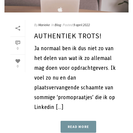
By
Marieke
In
Blog
Posted
9 april 2022
AUTHENTIEK TROTS!
Ja normaal ben ik dus niet zo van
0
het delen van wat ik zo allemaal
0
mag doen voor opdrachtgevers. Ik
voel zo nu en dan
plaatsvervangende schaamte van
sommige ‘promopraatjes’ die ik op
Linkedin [...]
READ MORE