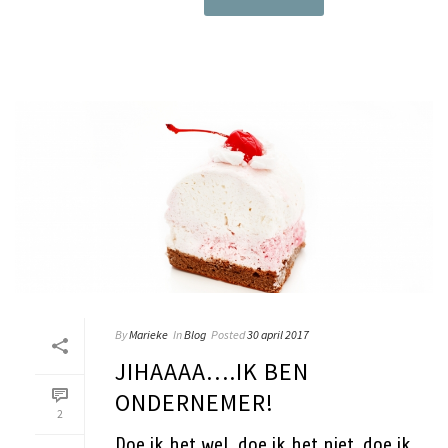
By
Marieke
In
Blog
Posted
30 april 2017
JIHAAAA….IK BEN
ONDERNEMER!
2
Doe ik het wel, doe ik het niet, doe ik