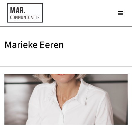
Marieke Eeren
HOME
»
OVER MARIEKE EEREN – INTERIM MARKETING EN COMMUNICATIE
PROFESSIONAL
»
MARIEKE EEREN