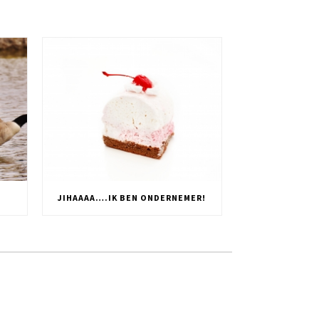
JIHAAAA….IK BEN ONDERNEMER!