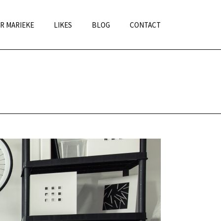
R MARIEKE
LIKES
BLOG
CONTACT
»
MAR.COMMUNICATIE
»
SHUTTERSTOCK_324822803_2500