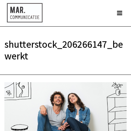
shutterstock_206266147_be
werkt
HOME
»
HOME
»
SHUTTERSTOCK_206266147_BEWERKT