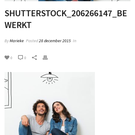
SHUTTERSTOCK_206266147_BE
WERKT
By
Marieke
Posted
28 december 2015
In
0
0