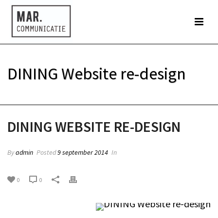
DINING Website re-design
HOME
»
DINING WEBSITE RE-DESIGN
DINING WEBSITE RE-DESIGN
By
admin
Posted
9 september 2014
In
0
0
DINING