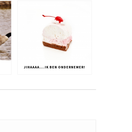
JIHAAAA….IK BEN ONDERNEMER!