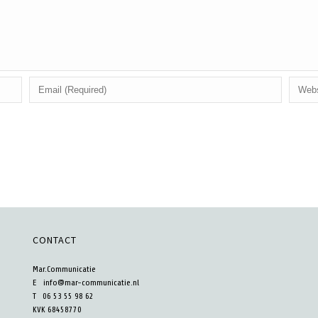
CONTACT
Mar.Communicatie
E
info@mar-communicatie.nl
T 06 53 55 98 62
KVK 68458770