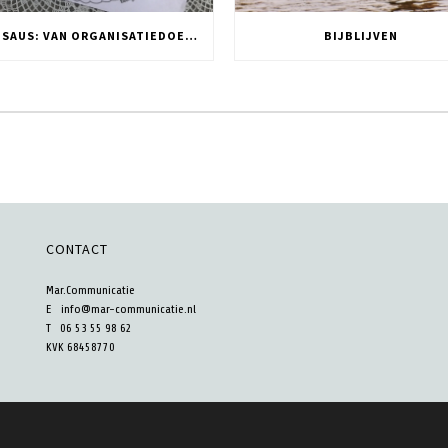
DNA SAUS: VAN ORGANISATIEDOELSTELLING NAAR TWITTER POST
BIJBLIJVEN
CONTACT
Mar.Communicatie
E
info@mar-communicatie.nl
T 06 53 55 98 62
KVK 68458770