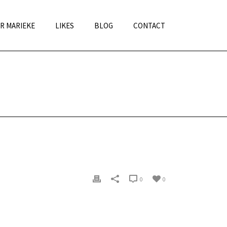
R MARIEKE
LIKES
BLOG
CONTACT
HOME
»
INTERNE COMMUNICATIE
0
0