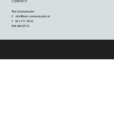
CONTACT
Mar.Communicatie
E
info@mar-communicatie.nl
T 06 53 55 98 62
KVK 68458770