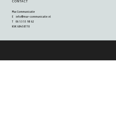
CONTACT
Mar.Communicatie
E
info@mar-communicatie.nl
T 06 53 55 98 62
KVK 68458770