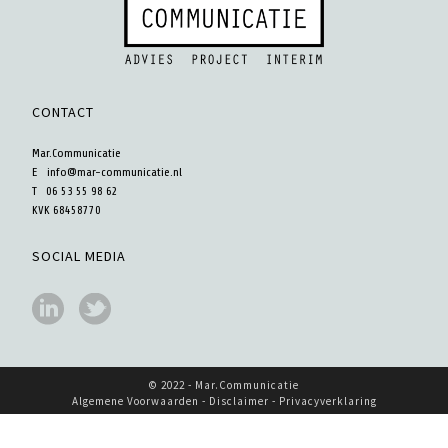
CONTACT
Mar.Communicatie
E
info@mar-communicatie.nl
T 06 53 55 98 62
KVK 68458770
SOCIAL MEDIA
© 2022 - Mar.Communicatie
Algemene Voorwaarden -
Disclaimer
-
Privacyverklaring