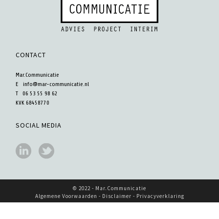
CONTACT
Mar.Communicatie
E
info@mar-communicatie.nl
T 06 53 55 98 62
KVK 68458770
SOCIAL MEDIA
© 2022 - Mar.Communicatie
Algemene Voorwaarden -
Disclaimer
-
Privacyverklaring