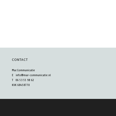
CONTACT
Mar.Communicatie
E
info@mar-communicatie.nl
T 06 53 55 98 62
KVK 68458770