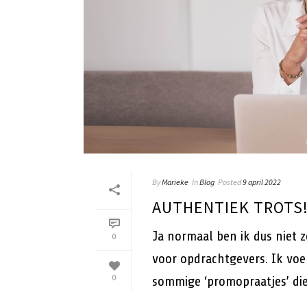
By
Marieke
In
Blog
Posted
9 april 2022
AUTHENTIEK TROTS
Ja normaal ben ik dus niet 
0
voor opdrachtgevers. Ik vo
0
sommige ‘promopraatjes’ die 